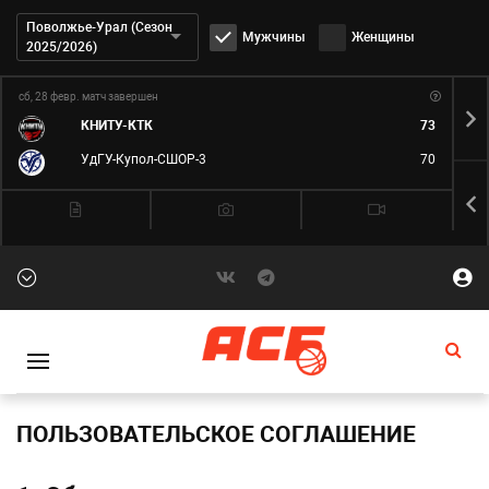
Дивизион:
Поволжье-Урал (Сезон
Мужчины
Женщины
2025/2026)
сб, 28 февр.
матч завершен
вс,
КНИТУ-КТК
73
УдГУ-Купол-СШОР-3
70
ПОЛЬЗОВАТЕЛЬСКОЕ СОГЛАШЕНИЕ